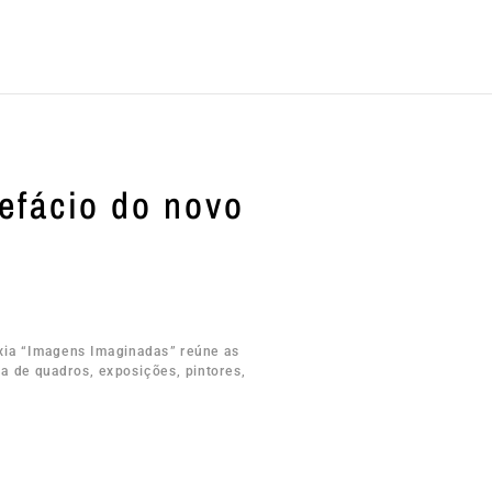
efácio do novo
exia “Imagens Imaginadas” reúne as
a de quadros, exposições, pintores,