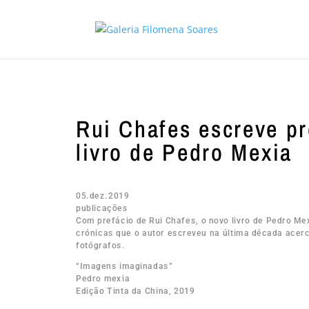
Rui Chafes escreve pr
livro de Pedro Mexia
05.dez.2019
publicações
Com prefácio de Rui Chafes, o novo livro de Pedro M
crónicas que o autor escreveu na última década acerc
fotógrafos.
“Imagens imaginadas”
Pedro mexia
Edição Tinta da China, 2019