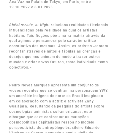
Ana Vaz no Palais de Tokyo, em Paris, entre
19.10.2022 e 8.01.2023.
Shéhérezade, at Night
relaciona realidades ficcionais
influenciadas pela realidade na qual os artistas
habitam. Tais ficções põe a nú «a matriz através da
qual agimos e pensamos» pelo carácter crítico
constitutivo das mesmas. Assim, os artistas «tentam
recontar através de mitos e fábulas as crenças e
desejos que nos animam de modo a trazer outros
mundos e criar novos futuros, tanto individuais como
colectivos.»
Pedro Neves Marques apresenta um conjunto de
vídeos recentes que se centram na personagem YWY,
um andróide indígena do norte do Brasil imaginado
em colaboração com a actriz e activista Zahy
Guajajara. Resultando da pesquisa do artista sobre
cosmologias animistas sul-americanas, este
ciborgue que deve confrontar as mutações
cosmopolíticas capitalistas ressoa no modelo
perspectivista do antropólogo brasileiro Eduardo
Viveiros de Castro, segundo o qual a visão de