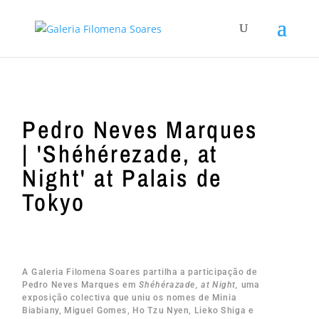
Pedro Neves Marques
| 'Shéhérezade, at
Night' at Palais de
Tokyo
A Galeria Filomena Soares partilha a participação de
Pedro Neves Marques em
Shéhérazade, at Night,
uma
exposição colectiva que uniu os nomes de Minia
Biabiany, Miguel Gomes, Ho Tzu Nyen, Lieko Shiga e