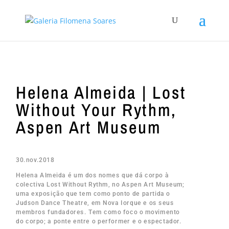
Helena Almeida | Lost
Without Your Rythm,
Aspen Art Museum
30.nov.2018
Helena Almeida é um dos nomes que dá corpo à
colectiva Lost Without Rythm, no Aspen Art Museum;
uma exposição que tem como ponto de partida o
Judson Dance Theatre, em Nova Iorque e os seus
membros fundadores. Tem como foco o movimento
do corpo; a ponte entre o performer e o espectador.