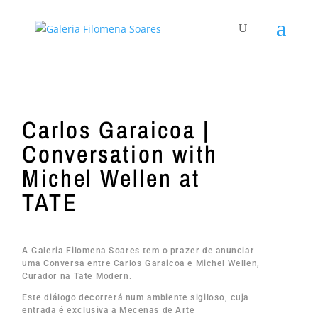
Carlos Garaicoa |
Conversation with
Michel Wellen at
TATE
A Galeria Filomena Soares tem o prazer de anunciar
uma Conversa entre Carlos Garaicoa e Michel Wellen,
Curador na Tate Modern.
Este diálogo decorrerá num ambiente sigiloso, cuja
entrada é exclusiva a Mecenas de Arte