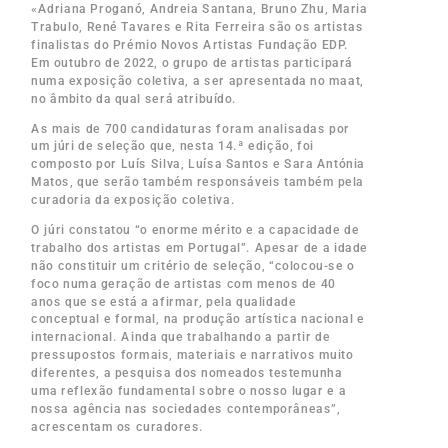
«Adriana Proganó, Andreia Santana, Bruno Zhu, Maria
Trabulo, René Tavares e Rita Ferreira são os artistas
finalistas do Prémio Novos Artistas Fundação EDP.
Em outubro de 2022, o grupo de artistas participará
numa exposição coletiva, a ser apresentada no maat,
no âmbito da qual será atribuído.
As mais de 700 candidaturas foram analisadas por
um júri de seleção que, nesta 14.ª edição, foi
composto por Luís Silva, Luísa Santos e Sara Antónia
Matos, que serão também responsáveis também pela
curadoria da exposição coletiva.
O júri constatou “o enorme mérito e a capacidade de
trabalho dos artistas em Portugal”. Apesar de a idade
não constituir um critério de seleção, “colocou-se o
foco numa geração de artistas com menos de 40
anos que se está a afirmar, pela qualidade
conceptual e formal, na produção artística nacional e
internacional. Ainda que trabalhando a partir de
pressupostos formais, materiais e narrativos muito
diferentes, a pesquisa dos nomeados testemunha
uma reflexão fundamental sobre o nosso lugar e a
nossa agência nas sociedades contemporâneas”,
acrescentam os curadores.