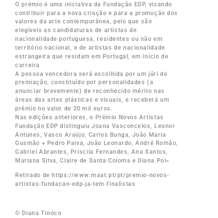
O prémio é uma iniciativa da Fundação EDP, visando
contribuir para a nova criação e para a promoção dos
valores da arte contemporânea, pelo que são
elegíveis as candidaturas de artistas de
nacionalidade portuguesa, residentes ou não em
território nacional, e de artistas de nacionalidade
estrangeira que residam em Portugal, em início de
carreira
A pessoa vencedora será escolhida por um júri de
premiação, constituído por personalidades (a
anunciar brevemente) de reconhecido mérito nas
áreas das artes plásticas e visuais, e receberá um
prémio no valor de 20 mil euros.
Nas edições anteriores, o Prémio Novos Artistas
Fundação EDP distinguiu Joana Vasconcelos, Leonor
Antunes, Vasco Araújo, Carlos Bunga, João Maria
Gusmão + Pedro Paiva, João Leonardo, André Romão,
Gabriel Abrantes, Priscila Fernandes, Ana Santos,
Mariana Silva, Claire de Santa Coloma e Diana Pol»
Retirado de https://www.maat.pt/pt/premio-novos-
artistas-fundacao-edp-ja-tem-finalistas
© Diana Tinoco