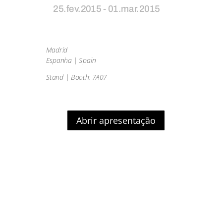
25.fev.2015 - 01.mar.2015
Madrid
Espanha | Spain
Stand | Booth: 7A07
Abrir apresentação