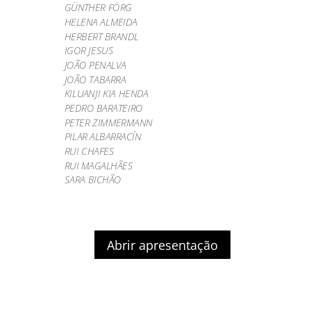
GÜNTHER FÖRG
HELENA ALMEIDA
HERBERT BRANDL
IGOR JESUS
JOÃO PENALVA
JOÃO TABARRA
KILUANJI KIA HENDA
PEDRO BARATEIRO
PETER ZIMMERMANN
PILAR ALBARRACÍN
RUI CHAFES
RUI MAGALHÃES
SARA BICHÃO
Abrir apresentação