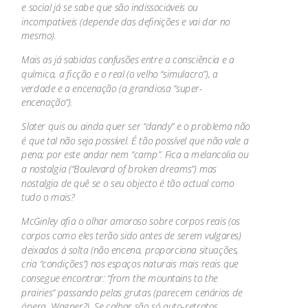
e social já se sabe que são indissociáveis ou
incompatíveis (depende das definições e vai dar no
mesmo).
Mais as já sabidas confusões entre a consciência e a
química, a ficção e o real (o velho “simulacro”), a
verdade e a encenação (a grandiosa “super-
encenação”).
Slater quis ou ainda quer ser “dandy” e o problema não
é que tal não seja possível. É tão possível que não vale a
pena; por este andar nem “camp”. Fica a melancolia ou
a nostalgia (“Boulevard of broken dreams”) mas
nostalgia de quê se o seu objecto é tão actual como
tudo o mais?
McGinley afia o olhar amoroso sobre corpos reais (os
corpos como eles terão sido antes de serem vulgares)
deixados à solta (não encena, proporciona situações,
cria “condições”) nos espaços naturais mais reais que
consegue encontrar: “from the mountains to the
prairies” passando pelas grutas (parecem cenários de
ópera, Wagner?). Se calhar são só auto-retratos