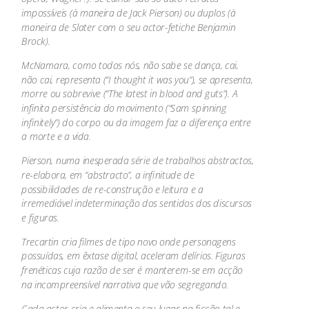
impossíveis (à maneira de Jack Pierson) ou duplos (à
maneira de Slater com o seu actor-fetiche Benjamin
Brock).
McNamara, como todos nós, não sabe se dança, cai,
não cai, representa (“I thought it was you”), se apresenta,
morre ou sobrevive (“The latest in blood and guts”). A
infinita persistência do movimento (“Sam spinning
infinitely”) do corpo ou da imagem faz a diferença entre
a morte e a vida.
Pierson, numa inesperada série de trabalhos abstractos,
re-elabora, em “abstracto”, a infinitude de
possibilidades de re-construção e leitura e a
irremediável indeterminação dos sentidos dos discursos
e figuras.
Trecartin cria filmes de tipo novo onde personagens
possuídas, em êxtase digital, aceleram delírios. Figuras
frenéticas cuja razão de ser é manterem-se em acção
na incompreensível narrativa que vão segregando.
Cada actor cria e alimenta o seu lugar na ficção tal e