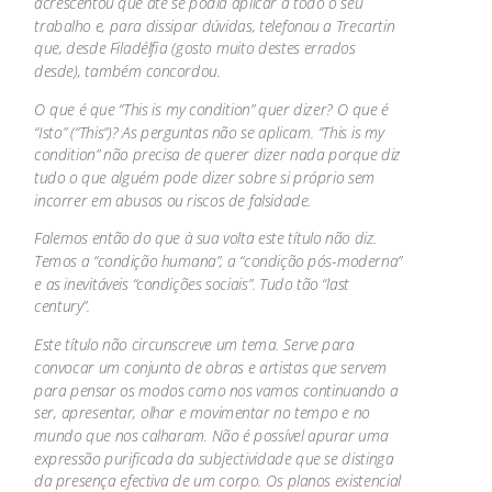
acrescentou que até se podia aplicar a todo o seu
trabalho e, para dissipar dúvidas, telefonou a Trecartin
que, desde Filadélfia (gosto muito destes errados
desde), também concordou.
O que é que “This is my condition” quer dizer? O que é
“Isto” (“This”)? As perguntas não se aplicam. “This is my
condition” não precisa de querer dizer nada porque diz
tudo o que alguém pode dizer sobre si próprio sem
incorrer em abusos ou riscos de falsidade.
Falemos então do que à sua volta este título não diz.
Temos a “condição humana”, a “condição pós-moderna”
e as inevitáveis “condições sociais”. Tudo tão “last
century”.
Este título não circunscreve um tema. Serve para
convocar um conjunto de obras e artistas que servem
para pensar os modos como nos vamos continuando a
ser, apresentar, olhar e movimentar no tempo e no
mundo que nos calharam. Não é possível apurar uma
expressão purificada da subjectividade que se distinga
da presença efectiva de um corpo. Os planos existencial