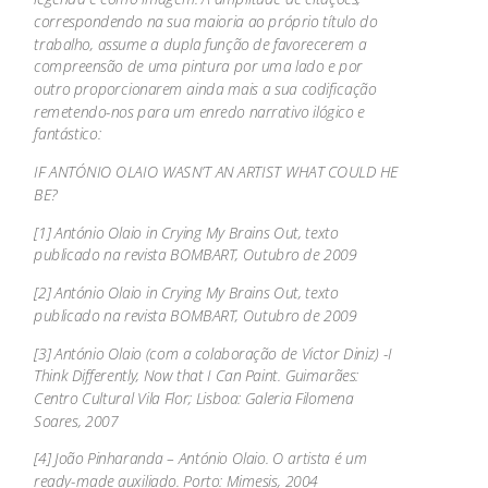
correspondendo na sua maioria ao próprio título do
trabalho, assume a dupla função de favorecerem a
compreensão de uma pintura por uma lado e por
outro proporcionarem ainda mais a sua codificação
remetendo-nos para um enredo narrativo ilógico e
fantástico:
IF ANTÓNIO OLAIO WASN’T AN ARTIST WHAT COULD HE
BE?
[1] António Olaio in Crying My Brains Out, texto
publicado na revista BOMBART, Outubro de 2009
[2] António Olaio in Crying My Brains Out, texto
publicado na revista BOMBART, Outubro de 2009
[3] António Olaio (com a colaboração de Victor Diniz) -I
Think Differently, Now that I Can Paint. Guimarães:
Centro Cultural Vila Flor; Lisboa: Galeria Filomena
Soares, 2007
[4] João Pinharanda – António Olaio. O artista é um
ready-made auxiliado. Porto: Mimesis, 2004