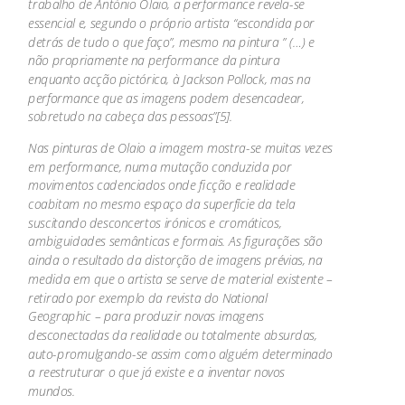
trabalho de António Olaio, a performance revela-se
essencial e, segundo o próprio artista “escondida por
detrás de tudo o que faço”, mesmo na pintura ” (…) e
não propriamente na performance da pintura
enquanto acção pictórica, à Jackson Pollock, mas na
performance que as imagens podem desencadear,
sobretudo na cabeça das pessoas”[5].
Nas pinturas de Olaio a imagem mostra-se muitas vezes
em performance, numa mutação conduzida por
movimentos cadenciados onde ficção e realidade
coabitam no mesmo espaço da superfície da tela
suscitando desconcertos irónicos e cromáticos,
ambiguidades semânticas e formais. As figurações são
ainda o resultado da distorção de imagens prévias, na
medida em que o artista se serve de material existente –
retirado por exemplo da revista do National
Geographic – para produzir novas imagens
desconectadas da realidade ou totalmente absurdas,
auto-promulgando-se assim como alguém determinado
a reestruturar o que já existe e a inventar novos
mundos.