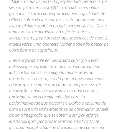
-“Muito do que fiz parte da perplexidade perante o que
será de facto um artista[2].” – e da arte em sentido
genérico – “a arte contemporânea tem a qualidade de
reflectir sobre ela mesma, de se auto-questionar, mas
essa qualidade também prejudica a sua eficácia. Dá-se
uma espécie de autofagia. Ao reflectir sobre si,
enquanto arte, pode parecer que se esquece de o ser. E,
muitas vezes, uma aparente lucidez pode não passar de
outra forma de cegueira[3]”.
E será seguramente em declarada objecção a essa
ablepsia que o artista inventou a sua pintura pueril,
lúdica e humorística subjugada muitas vezes ao
absurdo e à ironia, sugerindo porém questionamentos
críticos que incitam o espectador a um processo de
associação contínuo e a assumir um papel activo e
participativo no entendimento das obra: “a
performatividade que percorre e explica o conjunto da
obra de António Olaio estende-se ao observador através
de uma integração que se obtém quer por esforço
intelectual quer por prazer sensório-emotivo[4]” De
facto, na multiplicidade de disciplinas que compõem o