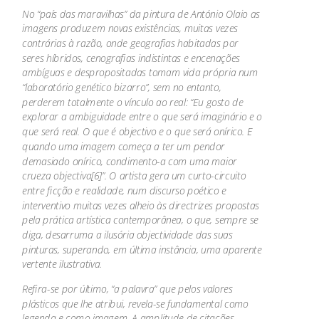
No “país das maravilhas” da pintura de António Olaio as
imagens produzem novas existências, muitas vezes
contrárias à razão, onde geografias habitadas por
seres híbridos, cenografias indistintas e encenações
ambíguas e despropositadas tomam vida própria num
“laboratório genético bizarro”, sem no entanto,
perderem totalmente o vínculo ao real: “Eu gosto de
explorar a ambiguidade entre o que será imaginário e o
que será real. O que é objectivo e o que será onírico. E
quando uma imagem começa a ter um pendor
demasiado onírico, condimento-a com uma maior
crueza objectiva[6]”. O artista gera um curto-circuito
entre ficção e realidade, num discurso poético e
interventivo muitas vezes alheio às directrizes propostas
pela prática artística contemporânea, o que, sempre se
diga, desarruma a ilusória objectividade das suas
pinturas, superando, em última instância, uma aparente
vertente ilustrativa.
Refira-se por último, “a palavra” que pelos valores
plásticos que lhe atribui, revela-se fundamental como
legenda e como imagem. A amplitude de citações,